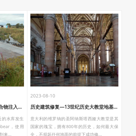
2023-08-10
爱护环境保护水体——地质聚合物注入技术修复英国苏格兰水库漏水
历史建筑修复—13世纪历史大教堂地基修复
近的水库发生
意大利的维罗纳的圣阿纳斯塔西娅大教堂是其
ear，使用
国家的瑰宝，拥有800年的历史，如何最大保
来...
全，不损坏任何地面的前提下成功修...