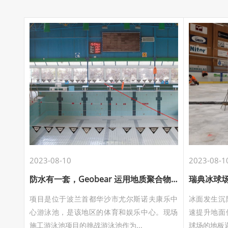
2023-08-10
2023-08-1
防水有一套，Geobear 运用地质聚合物注浆技术修复波兰华沙游泳馆沉降
瑞典冰球场
项目是位于波兰首都华沙市尤尔斯诺夫康乐中
冰面发生沉
心游泳池，是该地区的体育和娱乐中心。现场
速提升地面修复
施工游泳池项目的挑战游泳池作为...
球场的地板遇