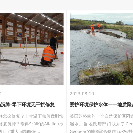
0
2023-08-10
沉降-零下环境无干扰修复
降怎么修复？非常温下如何做到快
英国苏格兰的一个自然保护区附
沉降？瑞典SkåIK的Allallen冰
漏水。当地政府部门联系了Geob
到了重大问题向Ge...
Geobear的地质聚合物作为水密封剂