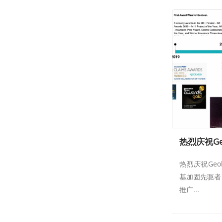
热烈庆祝Geo
基加固先驱者 
推广...