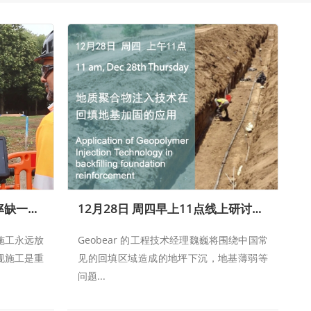
Geobear : 安全、合规、效率缺一不可
12月28日 周四早上11点线上研讨会—地质聚合物在回填地基加固的应用
全施工永远放
Geobear 的工程技术经理魏巍将围绕中国常
合规施工是重
见的回填区域造成的地坪下沉，地基薄弱等
问题...