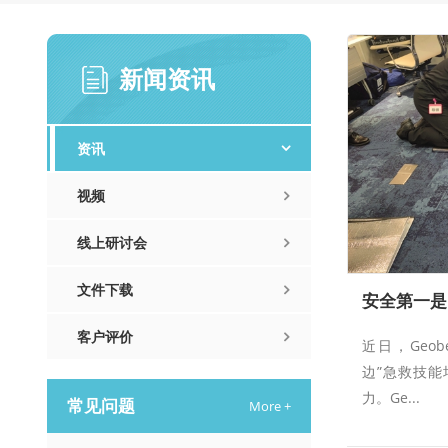
新闻资讯
资讯
视频
线上研讨会
文件下载
客户评价
近日，Geo
边”急救技
力。Ge...
常见问题
More +