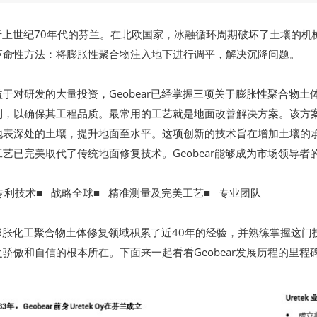
创立于上世纪70年代的芬兰。在北欧国家，冰融循环周期破坏了土壤的
革命性方法：将膨胀性聚合物注入地下进行调平，解决沉降问题。
于对研发的大量投资，Geobear已经掌握三项关于膨胀性聚合物土
利，以确保其工程品质。最常用的工艺就是地面改善解决方案。该方
地表深处的土壤，提升地面至水平。这项创新的技术旨在增加土壤的
艺已完美取代了传统地面修复技术。Geobear能够成为市场领导者
专利技术■ 战略全球■ 精准测量及完美工艺■ 专业团队
已在膨胀化工聚合物土体修复领域积累了近40年的经验，并熟练掌握
骄傲和自信的根本所在。下面来一起看看Geobear发展历程的里程