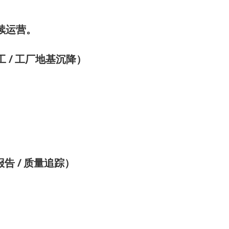
续运营。
/
工
工厂地基沉降）
/
报告
质量追踪）