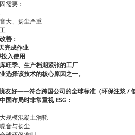
固需要：
上
音大、扬尘严重
工
改善：
天完成作业
即投入使用
库旺季、生产档期紧张的工厂
业选择该技术的核心原因之一。
——
/
境友好
符合跨国公司的全球标准（环保注浆
ESG
中国布局时非常重视
：
大规模混凝土消耗
噪音与扬尘