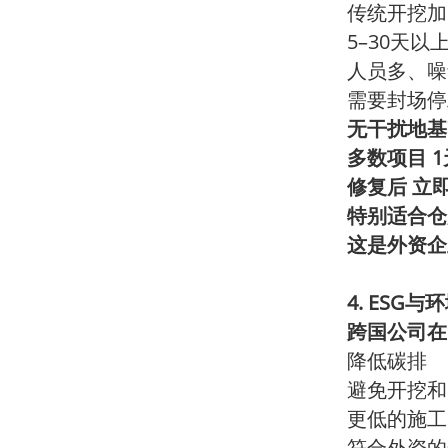
传统开挖加
5–30
天以
人员多、噪
需要封场停
无干扰地基
1
多数项目
修复后
立
特别适合仓
这是外资企
4. ESG
与环
跨国公司在
降低碳排
避免开挖和
更低的施工