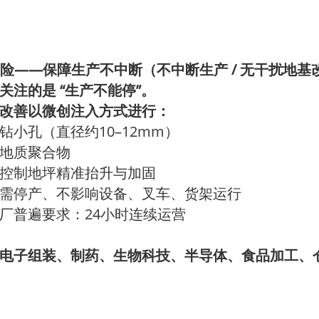
——
/
险
保障生产不中断（不中断生产
无干扰地基
“
”
关注的是
生产不能停
。
改善以微创注入方式进行：
10–12mm
钻小孔（直径约
）
地质聚合物
控制地坪精准抬升与加固
需停产、不影响设备、叉车、货架运行
24
厂普遍要求：
小时连续运营
电子组装、制药、生物科技、半导体、食品加工、