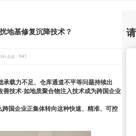
请
扰地基修复沉降技术？
min
941
点击：
础承载力不足、仓库通道不平等问题持续出
改善技术-如地质聚合物注入技术
成为跨国企业
么跨国企业正集体转向这种快速、精准、可控