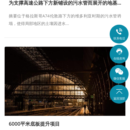
为支撑高速公路下方新铺设的污水管而展开的地基加固项目
摘要位于格拉斯哥A74伦敦路下方的维多利亚时期的污水管坍
塌，使得局部地区的土壤因进水...

联系电话

在线咨询
微信客服

返回顶部
6000平米底板提升项目