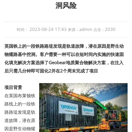
洞风险
2023-08-24 17:43
admin
2030
时间：
来源：
点击：
英国铁上的一段铁路路堤发现是轨道故障，潜在原因是野生动
物獾路基中挖洞。客户需要一种可以在短时间内实施的快速固
化填充解决方案选择了Geobear地质聚合物解决方案，在注入
后只需几分钟即可固化2并在2个周末完成了项目
项目背景
在英国布莱顿铁
路线上的一段铁
路路堤发现是轨
道故障，潜在原
因是野生动物獾