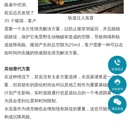
路基中挖洞。
前后总共发现了
轨道注入装置
35 个獾洞，客户
需要一个永久性填充解决方案，以防止獾穿洞返回，并且能稳
固路堤，保护它免受野生动物破坏造成的空隙，导致倒塌和轨
道故障风险。獾洞产生的总空隙为25m3，客户需要一种可以在
短时间内实施的快速固化填充解决方案。

其他替代方案
联系电话
在这种情况下，其实没有太多方案选择，水泥基灌浆是一个方

案，但其较长的固化时间会对以其他工程作为重要基础的项目
在线咨询
计划产生影响。实时道路通行也是该站点的一个考虑因素，因
为其会受到位置和时间限制。
水泥基作为填充物也会增加现有路堤的重量，这也可能对场地
微信客服
构成沉降风险。