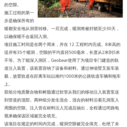
的空隙。
施工过程的第一
步是确保所有的
獾都安全地从洞里转移。一旦完成，獾洞将被封锁至少30天，
以确保獾不会返回入洞。
项目施工时间是在两个周末，并在 12 工程时内完成。8米高的
堤岸有35个獾洞，空隙的平均直径500毫米，长度从2米到5米
不等。为了能深入洞区，Geobear使用了为项目专门建造的轨
道注入装置，该装置容纳了设备和材料。通过伸缩臂叉装车装
载，放置轨道在距离车站以南约1000米的公路轨道车辆和拖车
上。
双组分地质聚合物和树脂通过软管从我们的移动注入装置泵送
到管道的顶部。两种组分发生混合，混合的材料沿着孔洞泵入
周围的空隙。注入管在材料注入完成后抽出，全程通过闭路电
视来确保该区域被完全填充。
该项目在规定的时间内完成，獾洞空隙被完全填充，杜绝了未