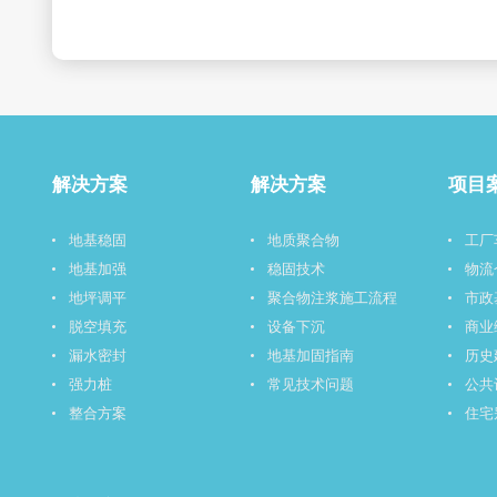
解决方案
解决方案
项目
地基稳固
地质聚合物
工厂
地基加强
稳固技术
物流
地坪调平
聚合物注浆施工流程
市政
脱空填充
设备下沉
商业
漏水密封
地基加固指南
历史
强力桩
常见技术问题
公共
整合方案
住宅