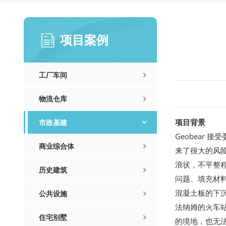
项目案例
工厂车间
物流仓库
项目背景
市政基建
Geobear
商业综合体
来了很大的风
浪状，不平整程
历史建筑
问题、填充材
混凝土板的下
公共设施
法纳姆的火车
住宅别墅
的境地，也无