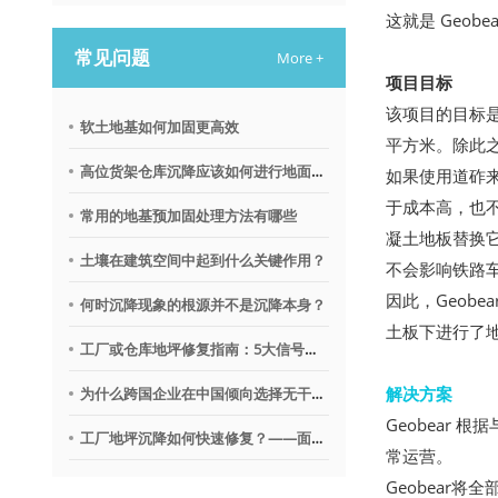
这就是 Geo
常见问题
More +
项目目标
该项目的目标
软土地基如何加固更高效
平方米。除此
高位货架仓库沉降应该如何进行地面调平？
如果使用道砟
于成本高，也
常用的地基预加固处理方法有哪些
凝土地板替换
土壤在建筑空间中起到什么关键作用？
不会影响铁路
因此，Geobe
何时沉降现象的根源并不是沉降本身？
土板下进行了
工厂或仓库地坪修复指南：5大信号提示需要地质聚合物技术
解决方案
为什么跨国企业在中国倾向选择无干扰地基修复沉降技术？
Geobear
工厂地坪沉降如何快速修复？——面向不停产环境的解决思路
常运营。
Geobear将