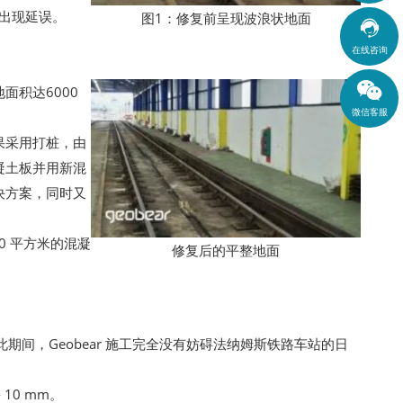
会出现延误。
图1：修复前呈现波浪状地面

在线咨询
面积达6000
微信客服
果采用打桩，由
凝土板并用新混
决方案，同时又
00 平方米的混凝
修复后的平整地面
期间，Geobear 施工完全没有妨碍法纳姆斯铁路车站的日
10 mm。