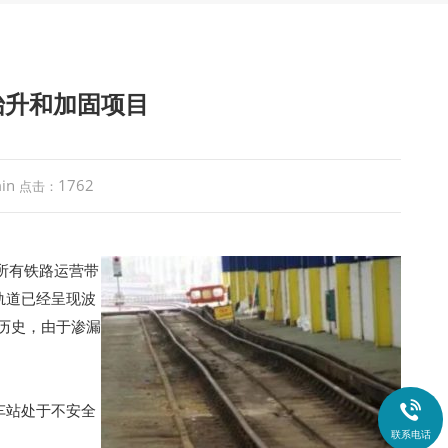
抬升和加固项目
in
1762
点击：
的所有铁路运营带
轨道已经呈现波
年历史，由于渗漏

车站处于不安全
联系电话