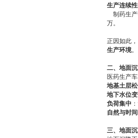
生产连续性
制药生产
万。
正因如此，
生产环境
。
二、地面沉
医药生产车
地基土层松
地下水位变
负荷集中
：
自然与时间
三、地面沉