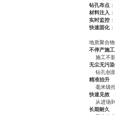
钻孔布点
：
材料注入
：
实时监控
：
快速固化
：
地质聚合物
不停产施工
施工不影
无尘无污染
钻孔创面
精准抬升
毫米级控
快速见效
从进场到
长期耐久