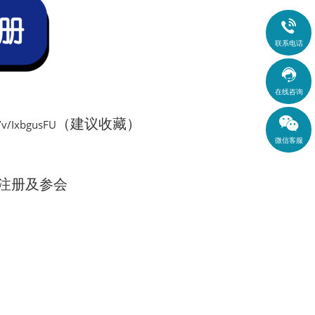

联系电话

在线咨询
（建议收藏）
e/v/IxbgusFU
微信客服
注册及参会