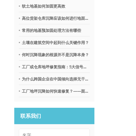
软土地基如何加固更高效
高位货架仓库沉降应该如何进行地面调平？
常用的地基预加固处理方法有哪些
土壤在建筑空间中起到什么关键作用？
何时沉降现象的根源并不是沉降本身？
工厂或仓库地坪修复指南：5大信号提示需要地质聚合物技术
为什么跨国企业在中国倾向选择无干扰地基修复沉降技术？
工厂地坪沉降如何快速修复？——面向不停产环境的解决思路
联系我们