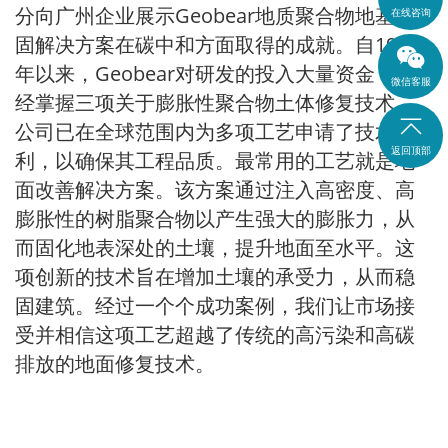
分向广州企业展示Geobear地质聚合物地基加
在线咨询
固解决方案在碳中和方面取得的成就。自1982
年以来，Geobear对研发的投入大量资金，已
微信客服
经掌握三项关于膨胀性聚合物土体修复技术。

公司已在全球范围内为多项工艺申请了技术专
返回顶部
利，以确保其工程品质。最常用的工艺就是地
面改善解决方案。该方案通过注入高密度、高
膨胀性的树脂聚合物以产生强大的膨胀力，从
而固化地表深处的土壤，提升地面至水平。这
项创新的技术旨在增加土壤的承受力，从而稳
固建筑。经过一个个成功案例，我们让市场接
受并相信这项工艺超越了传统的高污染和高碳
排放的地面修复技术。