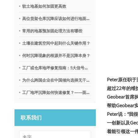
软土地基如何加固更高效
高位货架仓库沉降应该如何进行地面调平？
常用的地基预加固处理方法有哪些
土壤在建筑空间中起到什么关键作用？
何时沉降现象的根源并不是沉降本身？
工厂或仓库地坪修复指南：5大信号提示需要地质聚合物技术
Peter原任职
为什么跨国企业在中国倾向选择无干扰地基修复沉降技术？
超过22年的
工厂地坪沉降如何快速修复？——面向不停产环境的解决思路
Geobear首
帮助Geobe
Peter说：
联系我们
一创新以及Ge
着能引领这一伟