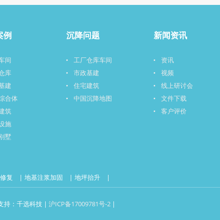
案例
沉降问题
新闻资讯
车间
工厂仓库车间
资讯
仓库
市政基建
视频
基建
住宅建筑
线上研讨会
综合体
中国沉降地图
文件下载
建筑
客户评价
设施
别墅
降修复
地基注浆加固
地坪抬升
技术支持：千选科技 |
沪ICP备17009781号-2
|