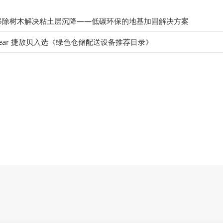
移除树木解决粘土层沉降——低碳环保的地基加固解决方案
bear 捷敖贝入选《绿色仓储配送设备推荐目录》