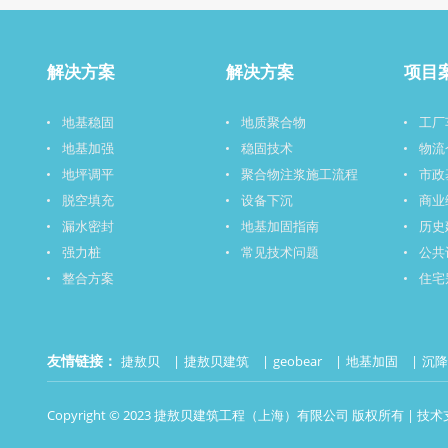
解决方案
解决方案
项目
地基稳固
地质聚合物
工厂
地基加强
稳固技术
物流
地坪调平
聚合物注浆施工流程
市政
脱空填充
设备下沉
商业
漏水密封
地基加固指南
历史
强力桩
常见技术问题
公共
整合方案
住宅
友情链接：
捷敖贝
捷敖贝建筑
geobear
地基加固
沉
Copyright © 2023 捷敖贝建筑工程（上海）有限公司 版权所有 | 