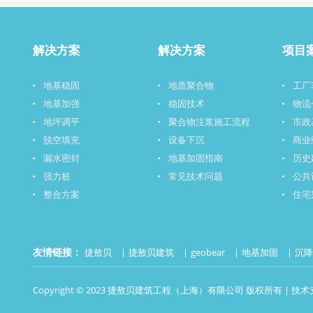
解决方案
解决方案
项目
地基稳固
地质聚合物
工厂
地基加强
稳固技术
物流
地坪调平
聚合物注浆施工流程
市政
脱空填充
设备下沉
商业
漏水密封
地基加固指南
历史
强力桩
常见技术问题
公共
整合方案
住宅
友情链接：
捷敖贝
捷敖贝建筑
geobear
地基加固
沉
Copyright © 2023 捷敖贝建筑工程（上海）有限公司 版权所有 | 