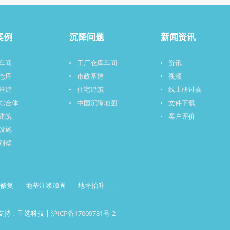
案例
沉降问题
新闻资讯
车间
工厂仓库车间
资讯
仓库
市政基建
视频
基建
住宅建筑
线上研讨会
综合体
中国沉降地图
文件下载
建筑
客户评价
设施
别墅
降修复
地基注浆加固
地坪抬升
技术支持：千选科技 |
沪ICP备17009781号-2
|