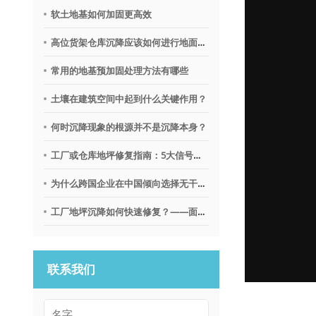
软土地基如何加固更高效
高位货架仓库沉降应该如何进行地面调平？
常用的地基预加固处理方法有哪些
土壤在建筑空间中起到什么关键作用？
何时沉降现象的根源并不是沉降本身？
工厂或仓库地坪修复指南：5大信号提示需要地质聚合物技术
为什么跨国企业在中国倾向选择无干扰地基修复沉降技术？
工厂地坪沉降如何快速修复？——面向不停产环境的解决思路
联系我们