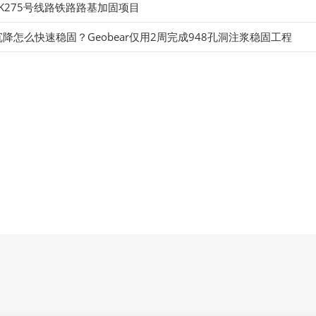
K275号线路铁路路基加固项目
降怎么快速稳固？Geobear仅用2周完成948孔洞注浆稳固工程