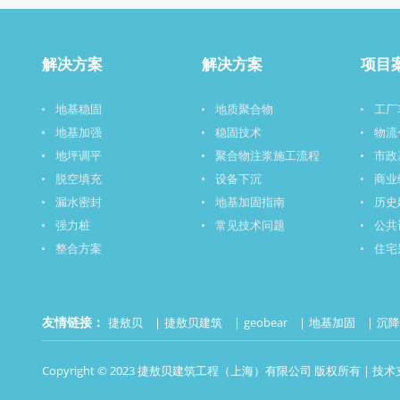
解决方案
解决方案
项目
地基稳固
地质聚合物
工厂
地基加强
稳固技术
物流
地坪调平
聚合物注浆施工流程
市政
脱空填充
设备下沉
商业
漏水密封
地基加固指南
历史
强力桩
常见技术问题
公共
整合方案
住宅
友情链接：
捷敖贝
捷敖贝建筑
geobear
地基加固
沉
Copyright © 2023 捷敖贝建筑工程（上海）有限公司 版权所有 | 