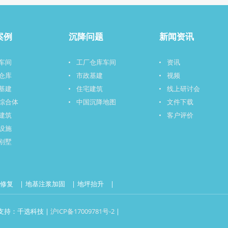
案例
沉降问题
新闻资讯
车间
工厂仓库车间
资讯
仓库
市政基建
视频
基建
住宅建筑
线上研讨会
综合体
中国沉降地图
文件下载
建筑
客户评价
设施
别墅
降修复
地基注浆加固
地坪抬升
技术支持：千选科技 |
沪ICP备17009781号-2
|