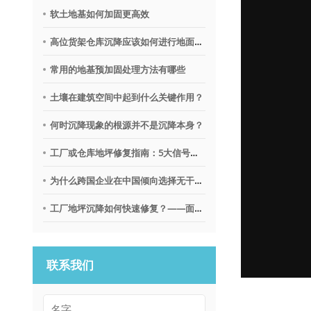
软土地基如何加固更高效
高位货架仓库沉降应该如何进行地面调平？
常用的地基预加固处理方法有哪些
土壤在建筑空间中起到什么关键作用？
何时沉降现象的根源并不是沉降本身？
工厂或仓库地坪修复指南：5大信号提示需要地质聚合物技术
为什么跨国企业在中国倾向选择无干扰地基修复沉降技术？
工厂地坪沉降如何快速修复？——面向不停产环境的解决思路
联系我们