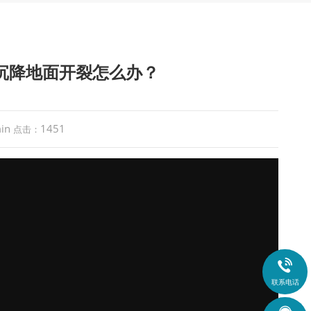
库沉降地面开裂怎么办？
in
1451
点击：

联系电话