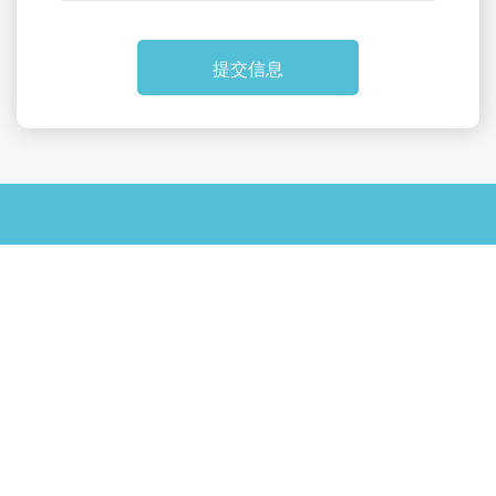
提交信息
友情链接：
捷敖贝
捷敖贝建筑
geobear
地基加固
沉降修
复
地基注浆加固
地坪抬升
Copyright © 2023 捷敖贝建筑工程（上海）有限公司 版权所有 | 技术支