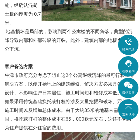
处，经确认混凝
土板的厚度为 0.7
米。
地基损坏是局部的，影响到两个公寓楼的不同角落，典型的沉
降导致内部和外部砖墙的开裂。此外，建筑内部的地板也有部

分下沉。
联系电话

客户备选方案
在线咨询
牛津市政府充分考虑了阻止这2个公寓继续沉降的最可行和经济
解决方案，以便开始地上的建筑维修。解决方案必须具备快速
设计、不影响住户日常居住、施工时间短和维修成本低。
微信客服
如果采用传统基础换托或打桩将涉及大量挖掘和破坏、冗长的

施工时间以及增加总体成本。由于大约35米的地基带需要稳
返回顶部
固，换托或打桩的整体成本在65，000欧元左右，这还不包括
为住户提供在外住宿的费用。