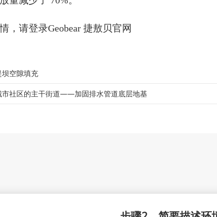
放量减少了 70%。
情，请登录
Geobear 捷敖贝
官网
堤坝空隙填充
城市社区的主干街道——加固排水管道底层地基
步骤2、简要描述环