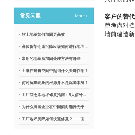
常见问题
客户的替代
More +
曾考虑对挡
墙前建造新
软土地基如何加固更高效
高位货架仓库沉降应该如何进行地面调平？
常用的地基预加固处理方法有哪些
土壤在建筑空间中起到什么关键作用？
何时沉降现象的根源并不是沉降本身？
工厂或仓库地坪修复指南：5大信号提示需要地质聚合物技术
为什么跨国企业在中国倾向选择无干扰地基修复沉降技术？
工厂地坪沉降如何快速修复？——面向不停产环境的解决思路