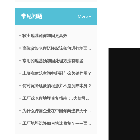
常见问题
More +
软土地基如何加固更高效
高位货架仓库沉降应该如何进行地面调平？
常用的地基预加固处理方法有哪些
土壤在建筑空间中起到什么关键作用？
何时沉降现象的根源并不是沉降本身？
工厂或仓库地坪修复指南：5大信号提示需要地质聚合物技术
为什么跨国企业在中国倾向选择无干扰地基修复沉降技术？
工厂地坪沉降如何快速修复？——面向不停产环境的解决思路