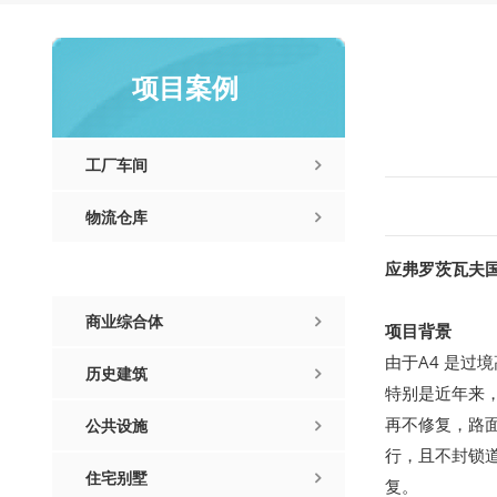
项目案例
工厂车间
物流仓库
应弗罗茨瓦夫国
市政基建
商业综合体
项目背景
由于A4 是
历史建筑
特别是近年来
再不修复，路面
公共设施
行，且不封锁
住宅别墅
复。