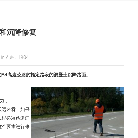
和沉降修复
in
1904
点击：
的A4高速公路的指定路段的混凝土沉降路面。
载力，
长远来看，如果
工程必须迅速进
这个要求进行修