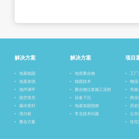
解决方案
解决方案
项目
地基稳固
地质聚合物
工厂
地基加强
稳固技术
物流
地坪调平
聚合物注浆施工流程
市政
脱空填充
设备下沉
商业
漏水密封
地基加固指南
历史
强力桩
常见技术问题
公共
整合方案
住宅