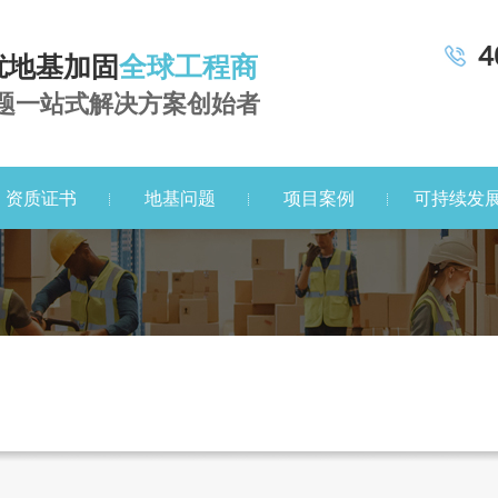
4
扰地基加固
全球工程商
题一站式解决方案创始者
资质证书
地基问题
项目案例
可持续发