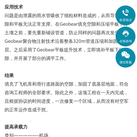
应用技术

问题是由泄露的雨水管吸收了细粒材料造成的，从而导致了空
联系电话
隙和平板无法正常支撑。在Geobear填充空隙和压缩平板下方
土壤之前，要先重新铺设管道，防止同样的问题再次发生。

Geobear聚合物注射技术沿着整条320m管道压缩和加固底基
在线咨询
层。之后采用了Geobear平板提升技术，立即填补平板下的空
隙，并开展了部分的调平工作。
微信客服
结果
填充了飞机库和滑行道路面的空隙，加固了底基层地面，符合
咨询工程师的全部要求。除此之外，这项工程在一天内完成，
且根据协议的时间进度，一次修复一个区域，从而没有对空军
的正常运作造成干扰。
提高承载力
类别—————–机场