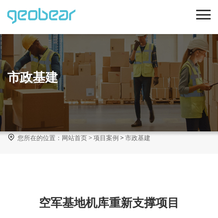
市政基建

您所在的位置：
网站首页
>
项目案例
>
市政基建
空军基地机库重新支撑项目