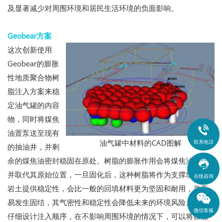
及显著减少对周围环境和居民生活环境的负面影响。
Geobear方案
这次创新使用
Geobear的膨胀
性地质聚合物树
脂注入方案来稳
定油气罐的内容
物，同时将煤焦

油置泵送至现有
油气罐中材料的CAD图解
联系电话
的抽油井，并剩
余的煤焦油密封稳固在原处。树脂的膨胀作用会将煤焦油包裹

并取代其原始位置，一旦固化后，这种树脂将作为支撑填料为
在线咨询
岩土提供稳定性，会比一般的回填材料更为坚固和耐用，并不
易发生固结，其气密性和稳定性会降低未来的环境风险。通过
微信客服
仔细设计注入顺序，在不影响周围环境的情况下，可以将煤焦