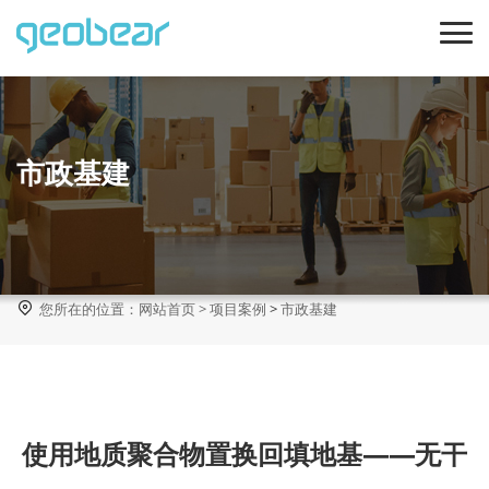
市政基建

您所在的位置：
网站首页
>
项目案例
>
市政基建
使用地质聚合物置换回填地基——无干