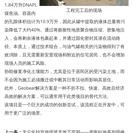
1.84万升DNAPL
工程完工后的现场
煤焦油。容器内
的孔隙体积估计为10.9万升，因此从罐中提取的液体总量将污
染降低了大约40%。通过将膨胀性地质聚合物压缩、密集地注
入，会将剩余液体包裹起来，并通过固化密封其潜在流动路
径。本质上，通过技术组合，与油气罐相关的污染物得到了有
效消除，且无需重新安置现场和附近的住宅居民，也不会增加
现场人员的施工风险。
协助修复净化土壤能力，尤其是位于居民区的受污染土地，而
不会因为施工必须搬迁或中断其日常活动而影响其居住。
此外，Geobear解决方案是一种不折不扣、快速、高效且经济
高效的解决方案，可以通常用于此类项目的替代方法。
该项目是一个巨大的成功的创新尝试，该流程正在开发中，可
用于更广泛的场景。
上一条：
无尘化抬升地坪填充地下空洞——变电站地基加固修