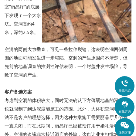
室“丽晶厅”的底层
下发现了一个大水
坑。空洞宽约4
米，深约2.5米。
空洞的两侧大致垂直，可见一些拉伸裂缝，这表明空洞两侧周
围的地面可能发生进一步塌陷。空洞的产生原因尚不清楚，但
先前的地基调查的推测性评估表明，一个封盖井发生塌陷，导
致了空洞的产生。

联系电话
客户备选方案
考虑到空洞的体积较大，同时无法确认下方薄弱地基的深度，

也就限制了到达深度能施工的范围。此外，大体积空洞填充方
在线咨询
法不是客户的理想选择，因为这种方案施工需要丽晶厅几个月
一直关闭，而在此期间，丽晶厅已经被预订用于婚礼活动。此
微信客服
外。空洞的边缘非常接近酒店的外墙，这也让业主担忧对侵入