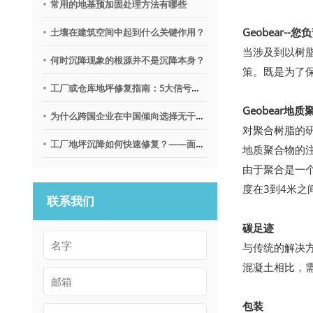
常用的地基预加固处理方法有哪些
Geobear-
土壤在建筑空间中起到什么关键作用？
当涉及到以树脂
何时沉降现象的根源并不是沉降本身？
策。既是为了
工厂或仓库地坪修复指南：5大信号提示需要地质聚合物技术
Geobear
为什么跨国企业在中国倾向选择无干扰地基修复沉降技术？
对聚合树脂的
工厂地坪沉降如何快速修复？——面向不停产环境的解决思路
地质聚合物的注
由于聚合是一
度在3到4米之
联系我们
碳足迹
与传统的解决方
混凝土相比，需
包装