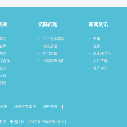
案例
沉降问题
新闻资讯
车间
工厂仓库车间
资讯
仓库
市政基建
视频
基建
住宅建筑
线上研讨会
综合体
中国沉降地图
文件下载
建筑
客户评价
设施
别墅
降修复
地基注浆加固
地坪抬升
技术支持：千选科技 |
沪ICP备17009781号-2
|