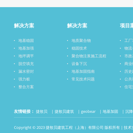
解决方案
解决方案
项目
地基稳固
地质聚合物
工厂
地基加强
稳固技术
物流
地坪调平
聚合物注浆施工流程
市政
脱空填充
设备下沉
商业
漏水密封
地基加固指南
历史
强力桩
常见技术问题
公共
整合方案
住宅
友情链接：
捷敖贝
捷敖贝建筑
geobear
地基加固
沉
Copyright © 2023 捷敖贝建筑工程（上海）有限公司 版权所有 | 