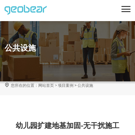
公共设施

您所在的位置：
网站首页
>
项目案例
>
公共设施
幼儿园扩建地基加固-无干扰施工