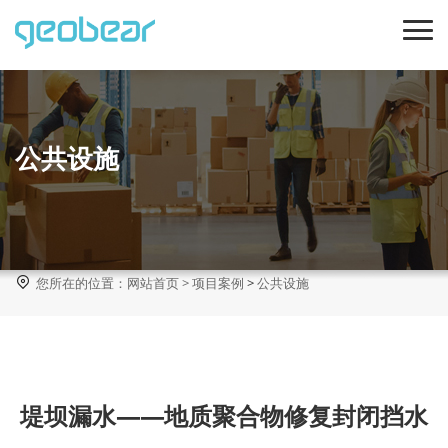
公共设施

您所在的位置：
网站首页
>
项目案例
>
公共设施
堤坝漏水——地质聚合物修复封闭挡水