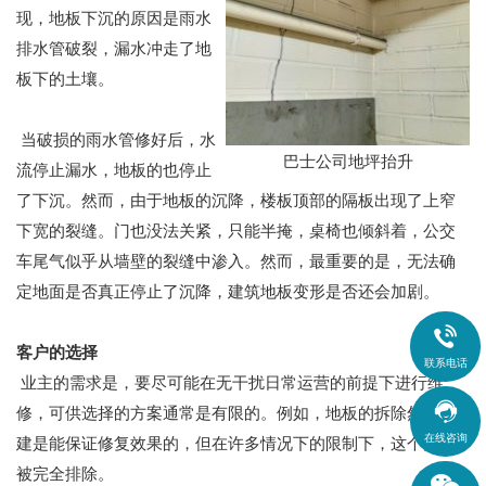
现，地板下沉的原因是雨水
排水管破裂，漏水冲走了地
板下的土壤。
当破损的雨水管修好后，水
巴士公司地坪抬升
流停止漏水，地板的也停止
了下沉。然而，由于地板的沉降，楼板顶部的隔板出现了上窄
下宽的裂缝。门也没法关紧，只能半掩，桌椅也倾斜着，公交
车尾气似乎从墙壁的裂缝中渗入。然而，最重要的是，无法确
定地面是否真正停止了沉降，建筑地板变形是否还会加剧。

客户的选择
联系电话
业主的需求是，要尽可能在无干扰日常运营的前提下进行维

修，可供选择的方案通常是有限的。例如，地板的拆除然后重
在线咨询
建是能保证修复效果的，但在许多情况下的限制下，这个方案
被完全排除。