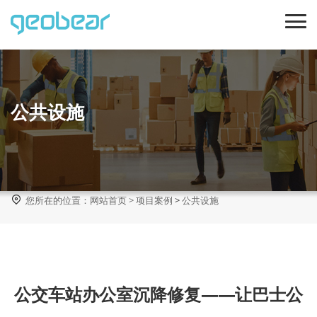
公共设施

您所在的位置：
网站首页
>
项目案例
>
公共设施
公交车站办公室沉降修复——让巴士公