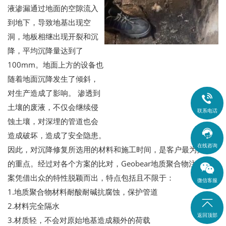
液渗漏通过地面的空隙流入
到地下，导致地基出现空
洞，地板相继出现开裂和沉
降，平均沉降量达到了
100mm。地面上方的设备也
随着地面沉降发生了倾斜，
对生产造成了影响。 渗透到

土壤的废液，不仅会继续侵
联系电话
蚀土壤，对深埋的管道也会

造成破坏，造成了安全隐患。
在线咨询
因此，对沉降修复所选用的材料和施工时间，是客户最为关注
的重点。经过对各个方案的比对，Geobear地质聚合物注入方
案凭借出众的特性脱颖而出，特点包括且不限于：
微信客服
1.地质聚合物材料耐酸耐碱抗腐蚀，保护管道

2.材料完全隔水
返回顶部
3.材质轻，不会对原始地基造成额外的荷载