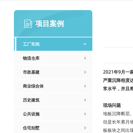
项目案例
工厂车间
物流仓库
2021年9月
市政基建
严重沉降程度达
商业综合体
常水平，并且
历史建筑
现场问题
地板沉降断层
公共设施
但是长年累月
住宅别墅
板板块之间出