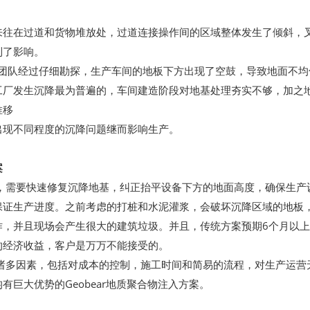
来往在过道和货物堆放处，过道连接操作间的区域整体发生了倾斜，
到了影响。
 专业团队经过仔细勘探，生产车间的地板下方出现了空鼓，导致地面不
工厂发生沉降最为普遍的，车间建造阶段对地基处理夯实不够，加之
推移
出现不同程度的沉降问题继而影响生产。
案
，需要快速修复沉降地基，纠正抬平设备下方的地面高度，确保生产
保证生产进度。之前考虑的打桩和水泥灌浆，会破坏沉降区域的地板
作，并且现场会产生很大的建筑垃圾。并且，传统方案预期6个月以
的经济收益，客户是万万不能接受的。
诸多因素，包括对成本的控制，施工时间和简易的流程，对生产运营
有巨大优势的Geobear地质聚合物注入方案。