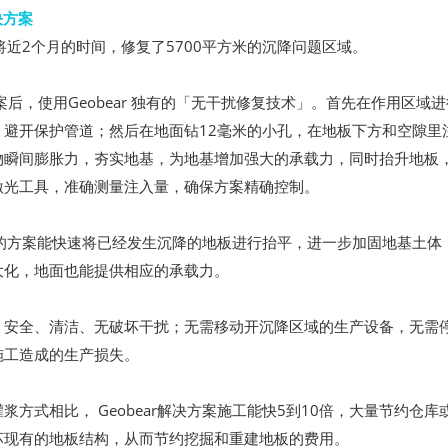
决方案
 施工将近2个月的时间，修复了5700平方米的沉降问题区域。
后，使用Geobear 独有的「无干扰修复技术」。首先在作用区域
，避开保护管道；然后在地面钻12毫米的小孔，在地板下方和空隙里
物瞬间膨胀力，夯实地基，为地基增加强大的承载力，同时抬升地板
激光工具，准确测量注入量，确保方案精确控制。
ar的方案能快速将已经发生沉降的地板进行抬平，进一步加固地基土
大化，地面也能提供相应的承载力。
、安全、清洁、无破坏干扰；无需移动开沉降区域的生产设备，无需
施工造成的生产损失。
浆方式相比， Geobear解决方案施工能快5到10倍，大量节约仓
坏现有的地板结构，从而节约挖掘和重建地板的费用。