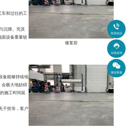
叉车和过往的工

均匀沉降。究其
联系电话
地面设备重量较
修复前

在线咨询
微信客服
设备能够持续地
，会极大地妨碍
上的施工时间延
无干扰等，客户