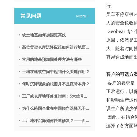
行。
叉车不停穿梭
常见问题
More +
人的安全也收
Geobear
软土地基如何加固更高效
原因，依然是
高位货架仓库沉降应该如何进行地面调平？
大，随着时间
容易造成地面
常用的地基预加固处理方法有哪些
土壤在建筑空间中起到什么关键作用？
客户的可选方
客户的要求是
何时沉降现象的根源并不是沉降本身？
正常运行，以
工厂或仓库地坪修复指南：5大信号提示需要地质聚合物技术
和影响生产运
误生产所减少
为什么跨国企业在中国倾向选择无干扰地基修复沉降技术？
因此，在结合
工厂地坪沉降如何快速修复？——面向不停产环境的解决思路
选择了各方面均