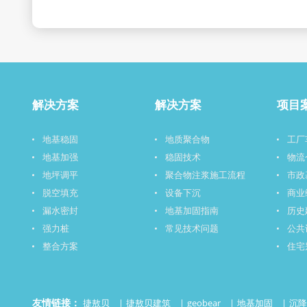
解决方案
解决方案
项目
地基稳固
地质聚合物
工厂
地基加强
稳固技术
物流
地坪调平
聚合物注浆施工流程
市政
脱空填充
设备下沉
商业
漏水密封
地基加固指南
历史
强力桩
常见技术问题
公共
整合方案
住宅
友情链接：
捷敖贝
捷敖贝建筑
geobear
地基加固
沉