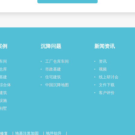
案例
沉降问题
新闻资讯
车间
工厂仓库车间
资讯
仓库
市政基建
视频
基建
住宅建筑
线上研讨会
综合体
中国沉降地图
文件下载
建筑
客户评价
设施
别墅
降修复
地基注浆加固
地坪抬升