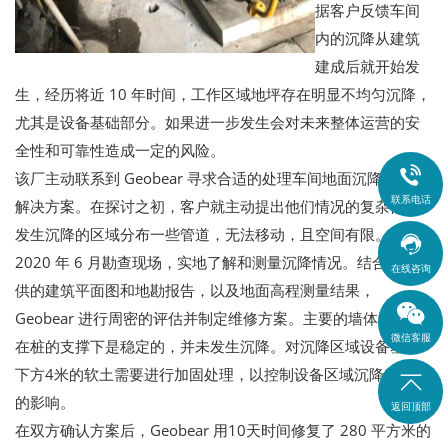
据客户反馈车间
内的沉降从建筑
建成后就开始发
生，经历将近 10 年时间，工作区域地坪存在明显不均匀沉降，
尤其是设备基础部分。如果进一步发生会对未来整体运营的安
全性和可靠性造成一定的风险。

该厂主动联系到 Geobear 寻求合适的处理车间地面沉降问题的
联系电话
解决方案。在探讨之初，客户就主动提出他们情况的复杂性。
发生沉降的区域分布一些管道，无法移动，且空间有限。

2020 年 6 月勘查现场，实地了解和测量沉降情况。结合客户提
在线咨询
供的建筑平面图和地勘报告，以及地面高程测量结果，
Geobear 进行周密的评估并制定维修方案。主要的墙体和结构
微信客服
在桩的支撑下是稳定的，并未发生沉降。对沉降区域设备基础
下方4米的软土需要进行加固处理，以控制设备区域沉降对生产

的影响。
返回顶部
在双方确认方案后，Geobear 用10天时间修复了 280 平方米的